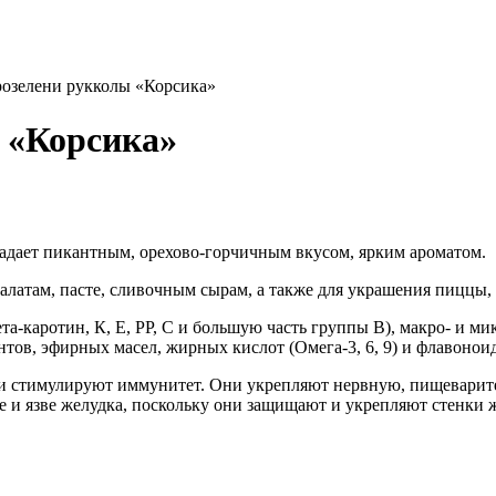
озелени рукколы «Корсика»
 «Корсика»
ладает пикантным, орехово-горчичным вкусом, ярким ароматом.
алатам, пасте, сливочным сырам, а также для украшения пиццы
-каротин, К, Е, РР, С и большую часть группы B), макро- и мик
нтов, эфирных масел, жирных кислот (Омега-3, 6, 9) и флавонои
 стимулируют иммунитет. Они укрепляют нервную, пищеварите
 и язве желудка, поскольку они защищают и укрепляют стенки ж