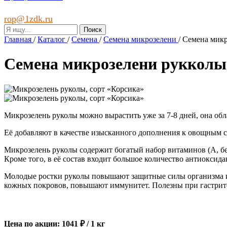
rop@1zdk.ru
Главная
/
Каталог
/
Семена
/
Семена микрозелени
/
Семена микр
Семена микрозелени рукколы
Микрозелень руколы можно вырастить уже за 7-8 дней, она об
Её добавляют в качестве изысканного дополнения к овощным с
Микрозелень руколы содержит богатый набор витаминов (А, бета
Кроме того, в её состав входит большое количество антиоксида
Молодые ростки руколы повышают защитные силы организма и
кожных покровов, повышают иммунитет. Полезны при гастрите
Цена по акции: 1041 ₽ / 1 кг