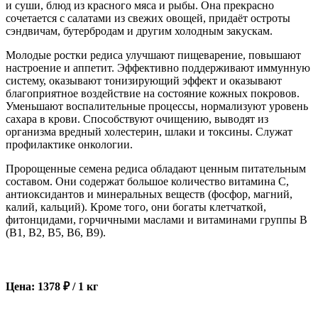
и суши, блюд из красного мяса и рыбы. Она прекрасно
сочетается с салатами из свежих овощей, придаёт остроты
сэндвичам, бутербродам и другим холодным закускам.
Молодые ростки редиса улучшают пищеварение, повышают
настроение и аппетит. Эффективно поддерживают иммунную
систему, оказывают тонизирующий эффект и оказывают
благоприятное воздействие на состояние кожных покровов.
Уменьшают воспалительные процессы, нормализуют уровень
сахара в крови. Способствуют очищению, выводят из
организма вредный холестерин, шлаки и токсины. Служат
профилактике онкологии.
Пророщенные семена редиса обладают ценным питательным
составом. Они содержат большое количество витамина С,
антиоксидантов и минеральных веществ (фосфор, магний,
калий, кальций). Кроме того, они богаты клетчаткой,
фитонцидами, горчичными маслами и витаминами группы В
(В1, В2, В5, В6, В9).
Цена: 1378 ₽ / 1 кг