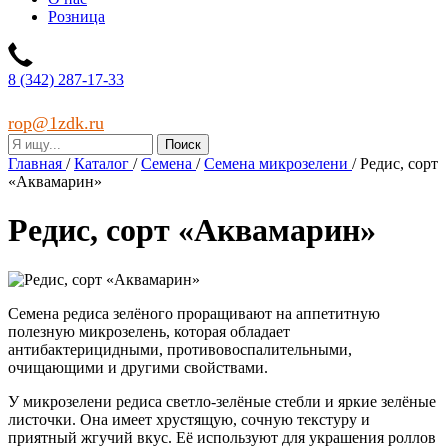
Розница
8 (342) 287-17-33
rop@1zdk.ru
Главная
/
Каталог
/
Семена
/
Семена микрозелени
/
Редис, сорт
«Аквамарин»
Редис, сорт «Аквамарин»
Семена редиса зелёного проращивают на аппетитную
полезную микрозелень, которая обладает
антибактерицидными, противовоспалительными,
очищающими и другими свойствами.
У микрозелени редиса светло-зелёные стебли и яркие зелёные
листочки. Она имеет хрустящую, сочную текстуру и
приятный жгучий вкус. Её используют для украшения роллов